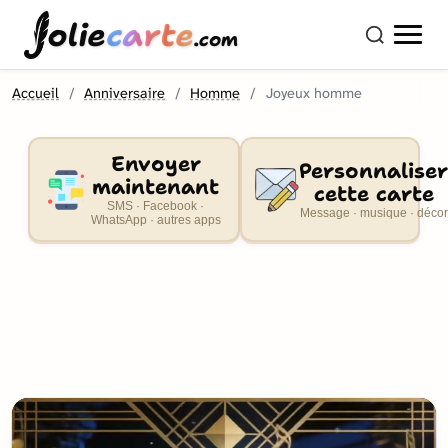
olie
carte
.com
Accueil
Anniversaire
Homme
Joyeux homme
Envoyer
Personnaliser
maintenant
cette carte
SMS · Facebook ·
Message · musique · décor
WhatsApp · autres apps