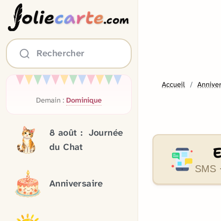
olie
carte
.com
Rechercher
Accueil
Anniver
Demain :
Dominique
8 août :
Journée
du Chat
SMS ·
Anniversaire