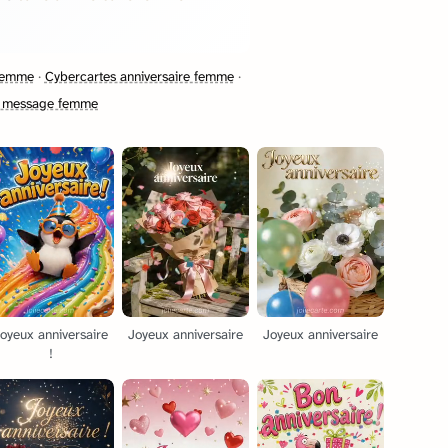
 femme
·
Cybercartes anniversaire femme
·
e message femme
oyeux anniversaire
Joyeux anniversaire
Joyeux anniversaire
!