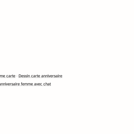
mme carte
·
Dessin carte anniversaire
anniversaire femme avec chat