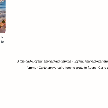
 ta
s le
Amie carte joyeux anniversaire femme
·
Joyeux anniversaire fe
femme
·
Carte anniversaire femme gratuite fleurs
·
Carte 