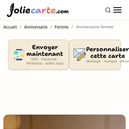
olie
carte
.com
Accueil
Anniversaire
Femme
Anniversaire femme
Envoyer
Personnaliser
maintenant
cette carte
SMS · Facebook ·
Message · musique · décor
WhatsApp · autres apps