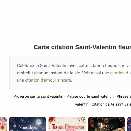
Carte citation Saint-Valentin fleu
Célébrez la Saint-Valentin avec cette citation fleurie sur l
embellit chaque instant de la vie. Voir aussi une
citation d
une
citation d'amour sincère
.
Proverbe sur la saint valentin
·
Phrase courte saint valentin
·
Phrase a
valentin
·
Citation carte saint val