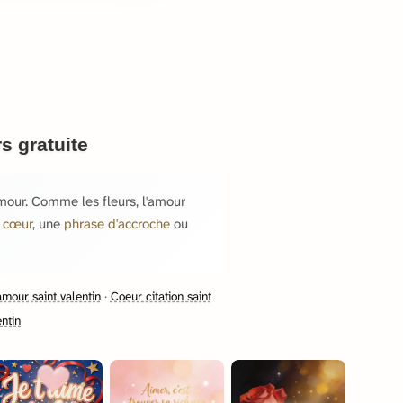
rs gratuite
'amour. Comme les fleurs, l'amour
u cœur
, une
phrase d'accroche
ou
mour saint valentin
·
Coeur citation saint
entin