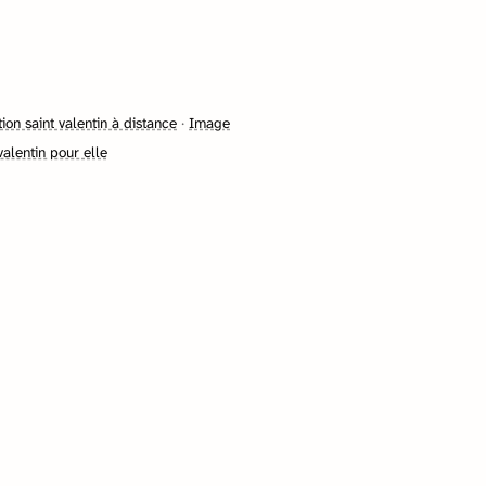
tion saint valentin à distance
·
Image
valentin pour elle