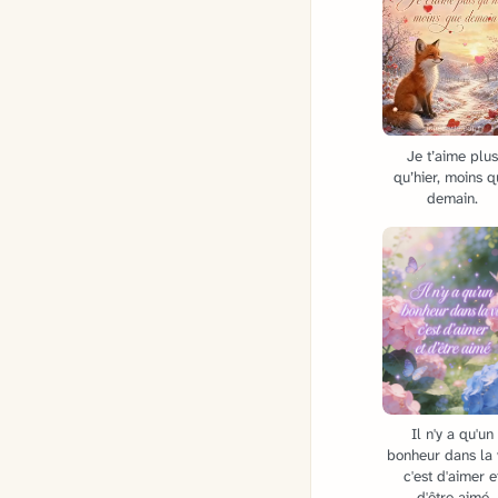
Je t’aime plu
qu’hier, moins 
demain.
Il n'y a qu'un
bonheur dans la 
c'est d'aimer e
d'être aimé