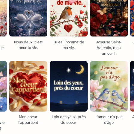
s
Nous deux, c’est
Tu es l’homme de
Joyeuse Saint-
que
pour la vie.
ma vie.
Valentin, mon
amour !
Mon coeur
Loin des yeux, près
L'amour n'a pas
A
vie,
t'appartient
du coeur
d'âge
t