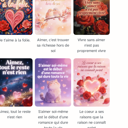
Aimer, c'est trouver
Vivre sans aimer
Je t’aime à la folie.
sa richesse hors de
n'est pas
soi
proprement vivre
imez, tout le reste
S'aimer soi-même
Le coeur a ses
n'est rien
est le début d'une
raisons que la
romance qui dure
raison ne connaît
toute la vie
point