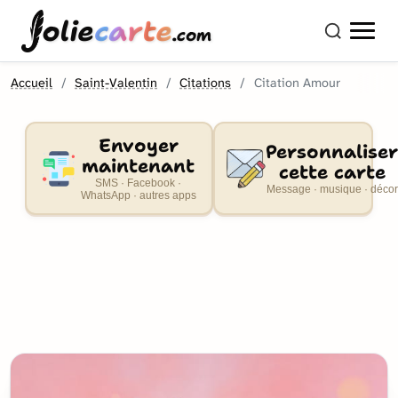
olie
carte
.com
Accueil
Saint-Valentin
Citations
Citation Amour
Envoyer
Personnaliser
maintenant
cette carte
SMS · Facebook ·
Message · musique · décor
WhatsApp · autres apps