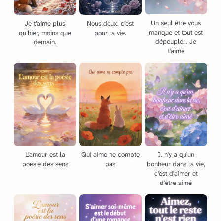
Un seul être vous
Je t’aime plus
Nous deux, c’est
manque et tout est
qu’hier, moins que
pour la vie.
dépeuplé... Je
demain.
t'aime
L'amour est la
Qui aime ne compte
Il n'y a qu'un
poésie des sens
pas
bonheur dans la vie,
c'est d'aimer et
d'être aimé