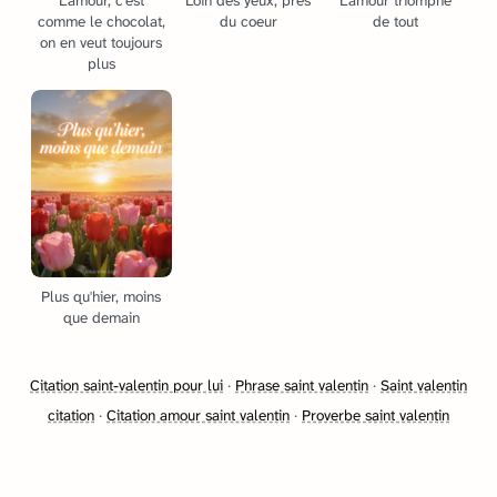
L'amour, c'est
Loin des yeux, près
L'amour triomphe
comme le chocolat,
du coeur
de tout
on en veut toujours
plus
Plus qu'hier, moins
que demain
Citation saint-valentin pour lui
·
Phrase saint valentin
·
Saint valentin
citation
·
Citation amour saint valentin
·
Proverbe saint valentin