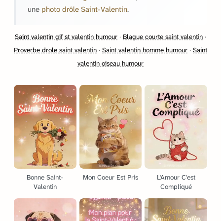
une
photo drôle Saint-Valentin
.
Saint valentin gif st valentin humour
·
Blague courte saint valentin
·
Proverbe drole saint valentin
·
Saint valentin homme humour
·
Saint
valentin oiseau humour
Bonne Saint-
Mon Coeur Est Pris
L'Amour C'est
Valentin
Compliqué