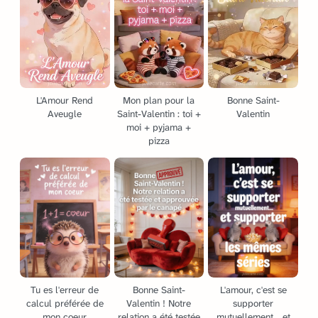
L'Amour Rend
Mon plan pour la
Bonne Saint-
Aveugle
Saint-Valentin : toi +
Valentin
moi + pyjama +
pizza
Tu es l'erreur de
Bonne Saint-
L'amour, c'est se
calcul préférée de
Valentin ! Notre
supporter
mon coeur
relation a été testée
mutuellement... et