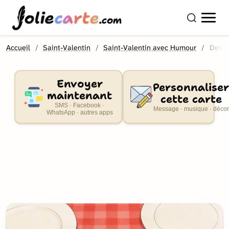
olie
carte
.com
Accueil
Saint-Valentin
Saint-Valentin avec Humour
Dessi
Envoyer
Personnaliser
maintenant
cette carte
SMS · Facebook ·
Message · musique · décor
WhatsApp · autres apps