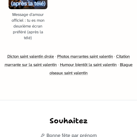
Message d'amour
officiel : tu es mon
deuxième écran
préféré (après la
télé)
Dicton saint valentin drole
·
Photos marrantes saint valentin
·
Citation
marrante sur la saint valentin
·
Humour bientôt la saint valentin
·
Blague
oiseaux saint valentin
Souhaitez
🎉 Bonne fête par prénom