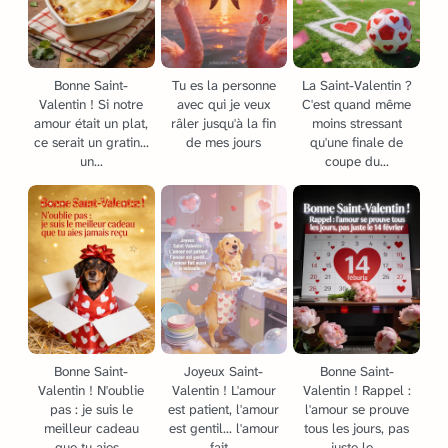
Bonne Saint-
Tu es la personne
La Saint-Valentin ?
Valentin ! Si notre
avec qui je veux
C'est quand même
amour était un plat,
râler jusqu'à la fin
moins stressant
ce serait un gratin...
de mes jours
qu'une finale de
un...
coupe du...
Bonne Saint-
Joyeux Saint-
Bonne Saint-
Valentin ! N'oublie
Valentin ! L'amour
Valentin ! Rappel :
pas : je suis le
est patient, l'amour
l'amour se prouve
meilleur cadeau
est gentil... l'amour
tous les jours, pas
que tu aies...
fait...
juste le...