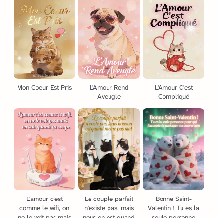
Mon Coeur Est Pris
L'Amour Rend
L'Amour C'est
Aveugle
Compliqué
L'amour c'est
Le couple parfait
Bonne Saint-
comme le wifi, on
n'existe pas, mais
Valentin ! Tu es la
ne le voit pas mais
nous on est quand
seule personne