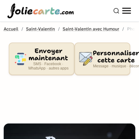
olie
carte
.com
Accueil
Saint-Valentin
Saint-Valentin avec Humour
Photo
Envoyer
Personnaliser
maintenant
cette carte
SMS · Facebook ·
Message · musique · décor
WhatsApp · autres apps