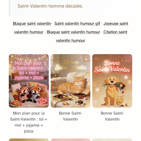
Saint-Valentin homme décalée
.
Blague saint valentin
·
Saint valentin humour gif
·
Joyeuse saint
valentin humour
·
Blague saint valentin humour
·
Citation saint
valentin humour
Mon plan pour la
Bonne Saint-
Bonne Saint-
Saint-Valentin : toi +
Valentin
Valentin
moi + pyjama +
pizza