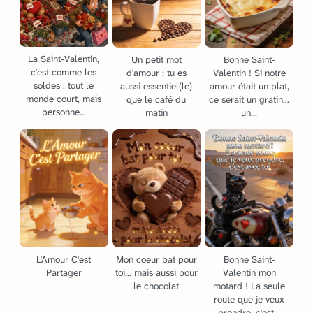
La Saint-Valentin,
Un petit mot
Bonne Saint-
c'est comme les
d'amour : tu es
Valentin ! Si notre
soldes : tout le
aussi essentiel(le)
amour était un plat,
monde court, mais
que le café du
ce serait un gratin...
personne...
matin
un...
L'Amour C'est
Mon coeur bat pour
Bonne Saint-
Partager
toi... mais aussi pour
Valentin mon
le chocolat
motard ! La seule
route que je veux
prendre, c'est...