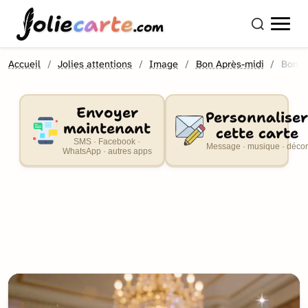
olie
carte
.com
Accueil
Jolies attentions
Image
Bon Après-midi
Bon a
Envoyer
Personnaliser
maintenant
cette carte
SMS · Facebook ·
Message · musique · décor
WhatsApp · autres apps