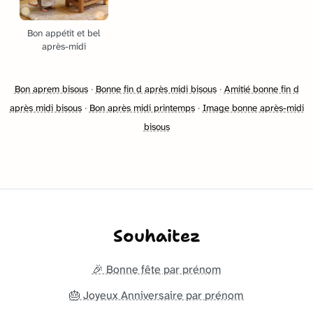
Bon appétit et bel
après-midi
Bon aprem bisous
·
Bonne fin d après midi bisous
·
Amitié bonne fin d
après midi bisous
·
Bon après midi printemps
·
Image bonne après-midi
bisous
Souhaitez
🎉 Bonne fête par prénom
🎂 Joyeux Anniversaire par prénom