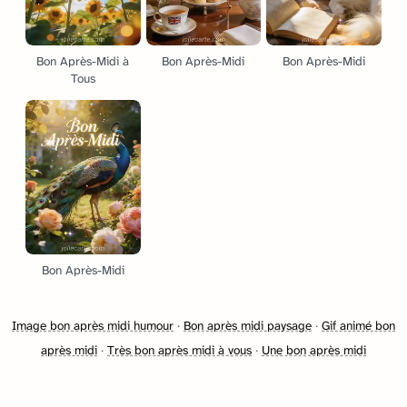
Bon Après-Midi à
Bon Après-Midi
Bon Après-Midi
Tous
Bon Après-Midi
Image bon après midi humour
·
Bon après midi paysage
·
Gif animé bon
après midi
·
Très bon après midi à vous
·
Une bon après midi