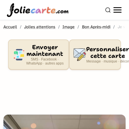
olie
carte
.com
Accueil
Jolies attentions
Image
Bon Après-midi
Je vo
Envoyer
Personnaliser
maintenant
cette carte
SMS · Facebook ·
Message · musique · décor
WhatsApp · autres apps