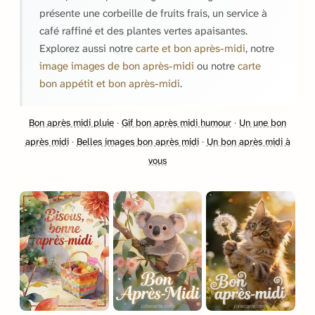
présente une corbeille de fruits frais, un service à
café raffiné et des plantes vertes apaisantes.
Explorez aussi notre
carte et bon après-midi
, notre
image images de bon après-midi
ou notre
carte
bon appétit et bon après-midi
.
Bon après midi pluie
·
Gif bon après midi humour
·
Un une bon
après midi
·
Belles images bon après midi
·
Un bon après midi à
vous