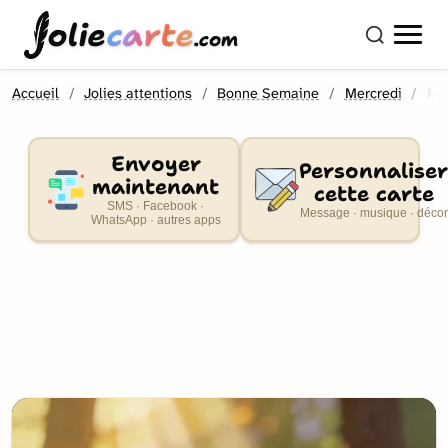
olie
carte
.com
Accueil
Jolies attentions
Bonne Semaine
Mercredi
Me
Envoyer
Personnaliser
maintenant
cette carte
SMS · Facebook ·
Message · musique · décor
WhatsApp · autres apps