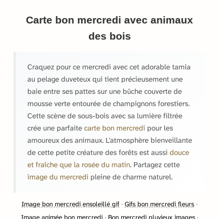
Carte bon mercredi avec animaux
des bois
Craquez pour ce mercredi avec cet adorable tamia
au pelage duveteux qui tient précieusement une
baie entre ses pattes sur une bûche couverte de
mousse verte entourée de champignons forestiers.
Cette scène de sous-bois avec sa lumière filtrée
crée une parfaite
carte bon mercredi
pour les
amoureux des animaux. L'atmosphère bienveillante
de cette petite créature des forêts est aussi
douce
et fraîche que la rosée du matin
. Partagez cette
image du mercredi
pleine de charme naturel.
Image bon mercredi ensoleillé gif
·
Gifs bon mercredi fleurs
·
Image animée bon mercredi
·
Bon mercredi pluvieux images
·