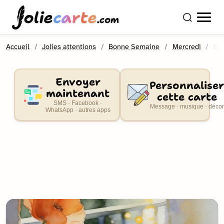
olie
carte
.com
Accueil
Jolies attentions
Bonne Semaine
Mercredi
Gif
Envoyer
Personnaliser
maintenant
cette carte
SMS · Facebook ·
Message · musique · décor
WhatsApp · autres apps