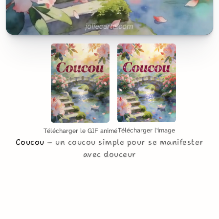
Télécharger l'image
Télécharger le GIF animé
Coucou
un coucou simple pour se manifester
avec douceur