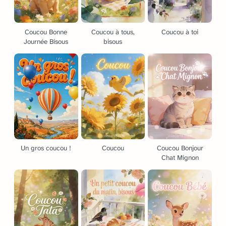
Coucou Bonne
Coucou à tous,
Coucou à toi
Journée Bisous
bisous
Un gros coucou !
Coucou
Coucou Bonjour
Chat Mignon