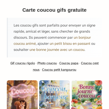
Carte coucou gifs gratuite
Les coucou gifs sont parfaits pour envoyer un signe
rapide, amical et léger, sans chercher de grands
discours. Ils peuvent commencer par
un bonjour
coucou animé
, ajouter
un petit bisou en passant
ou
souhaiter
une bonne journée avec un coucou
.
Gif coucou rigolo
·
Photo coucou
·
Coucou papa
·
Coucou cest
nous
·
Coucou petit kangourou