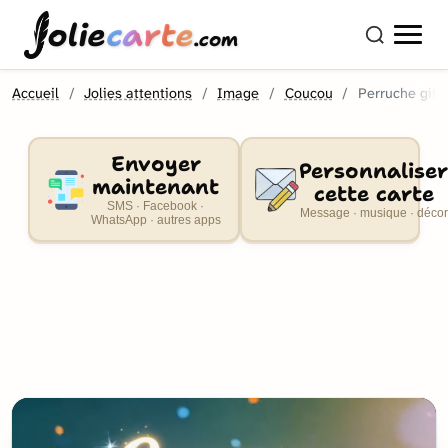
olie
carte
.com
Accueil
Jolies attentions
Image
Coucou
Perruche gif
Envoyer
Personnaliser
maintenant
cette carte
SMS · Facebook ·
Message · musique · décor
WhatsApp · autres apps