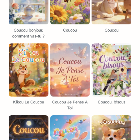
Coucou bonjour,
Coucou
Coucou
comment vas-tu ?
Kikou Le Coucou
Coucou Je Pense À
Coucou, bisous
Toi