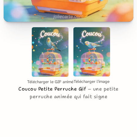
Télécharger l'image
Télécharger le GIF animé
Coucou Petite Perruche Gif
une petite
perruche animée qui fait signe