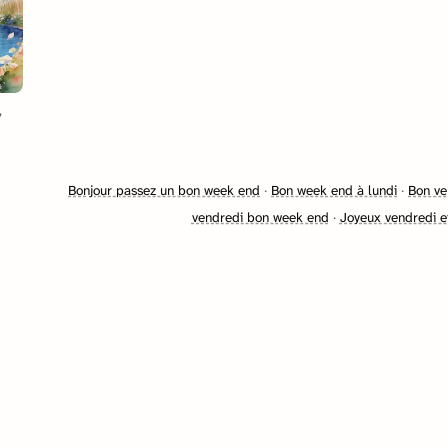
,
Bonjour passez un bon week end
·
Bon week end à lundi
·
Bon ve
vendredi bon week end
·
Joyeux vendredi e