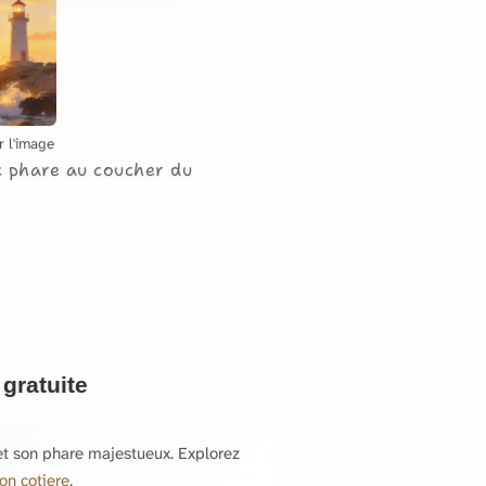
r l'image
 phare au coucher du
gratuite
et son phare majestueux. Explorez
on cotiere
.