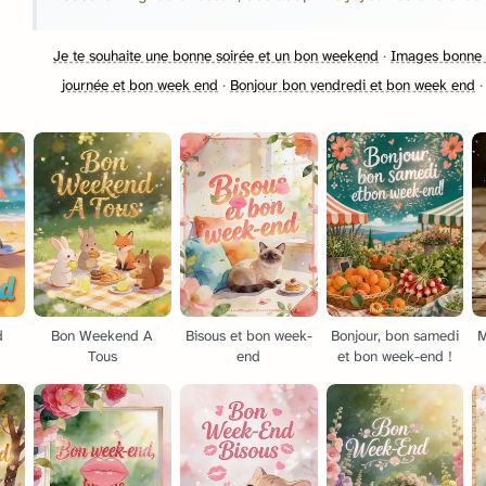
Je te souhaite une bonne soirée et un bon weekend
·
Images bonne 
journée et bon week end
·
Bonjour bon vendredi et bon week end
d
Bon Weekend A
Bisous et bon week-
Bonjour, bon samedi
M
Tous
end
et bon week-end !