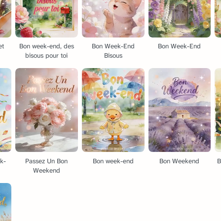
et
Bon week-end, des
Bon Week-End
Bon Week-End
bisous pour toi
Bisous
k-
Passez Un Bon
Bon week-end
Bon Weekend
B
Weekend