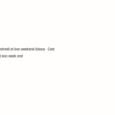
ndredi et bon weekend bisous
·
Cest
t bon week end