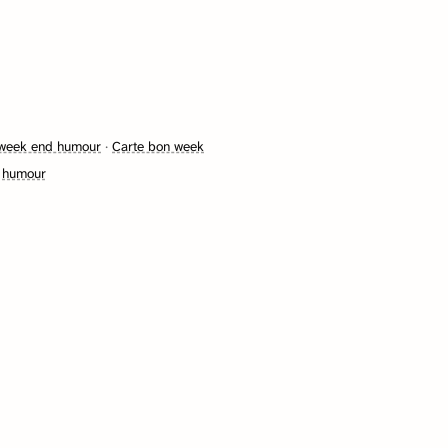
 week end humour
·
Carte bon week
 humour