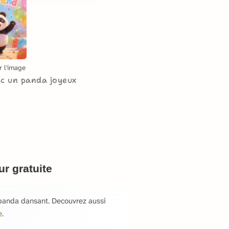
r l'image
ec un panda joyeux
r gratuite
panda dansant. Decouvrez aussi
e
.