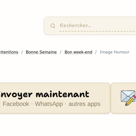
attentions
Bonne Semaine
Bon week-end
Image Humour
Envoyer maintenant
 Facebook · WhatsApp · autres apps