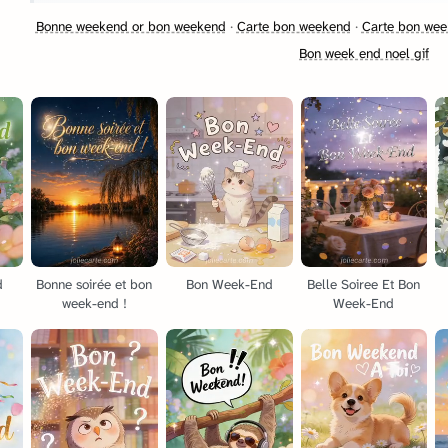
Bonne weekend or bon weekend
·
Carte bon weekend
·
Carte bon wee
Bon week end noel gif
d
Bonne soirée et bon
Bon Week-End
Belle Soiree Et Bon
week-end !
Week-End