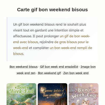
Carte gif bon weekend bisous
Un gif bon weekend bisous rend le souhait plus
vivant tout en gardant une intention simple et
affectueuse. Il peut prolonger
un gif de bon week-
end avec bisous
, rejoindre
de gros bisous pour le
week-end
et compléter
un bon week-end rempli de
bisous
.
Bon weekend bisous
·
Gif bon week end ensoleillé
·
Image bon
week end zen
·
Bon weekend gif
·
Zen bon week end