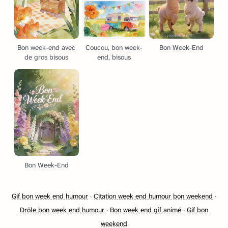
Bon week-end avec
Coucou, bon week-
Bon Week-End
de gros bisous
end, bisous
Bon Week-End
Gif bon week end humour
·
Citation week end humour bon weekend
·
Drôle bon week end humour
·
Bon week end gif animé
·
Gif bon
weekend