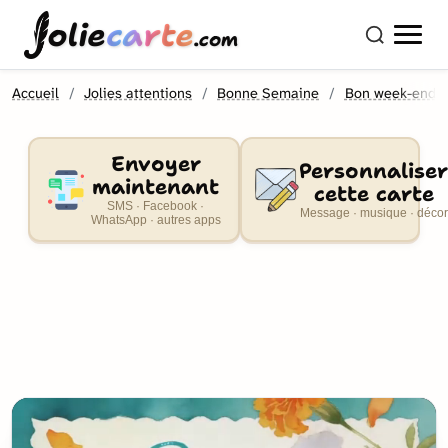
olie
carte
.com
Accueil
Jolies attentions
Bonne Semaine
Bon week-end
Envoyer
Personnaliser
maintenant
cette carte
SMS · Facebook ·
Message · musique · décor
WhatsApp · autres apps