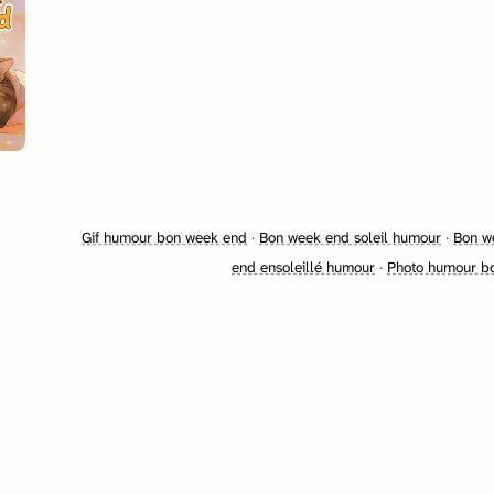
Gif humour bon week end
·
Bon week end soleil humour
·
Bon w
end ensoleillé humour
·
Photo humour b