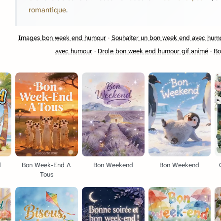
romantique
.
Images bon week end humour
·
Souhaiter un bon week end avec hum
avec humour
·
Drole bon week end humour gif animé
·
Bo
d
Bon Week-End A
Bon Weekend
Bon Weekend
Tous