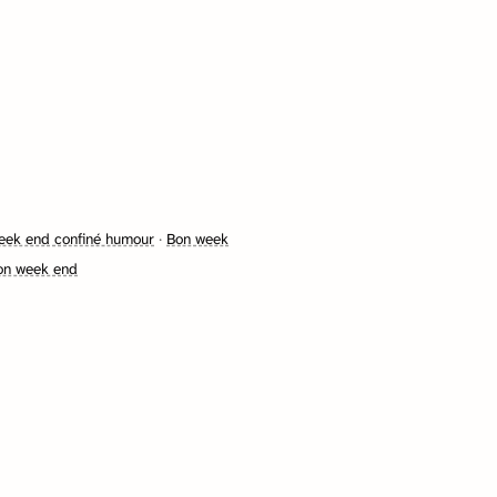
eek end confiné humour
·
Bon week
on week end