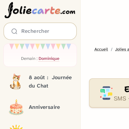
olie
carte
.com
Rechercher
Accueil
Jolies 
Demain :
Dominique
8 août :
Journée
du Chat
SMS ·
Anniversaire