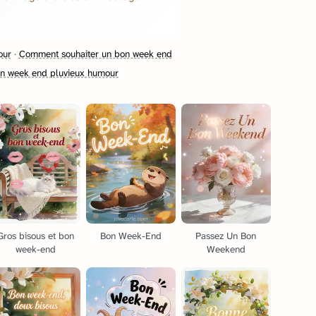
our
·
Comment souhaiter un bon week end
n week end pluvieux humour
Gros bisous et bon
Bon Week-End
Passez Un Bon
week-end
Weekend