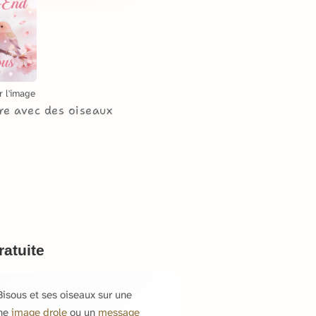
r l'image
re avec des oiseaux
atuite
isous et ses oiseaux sur une
une
image drole
ou un
message