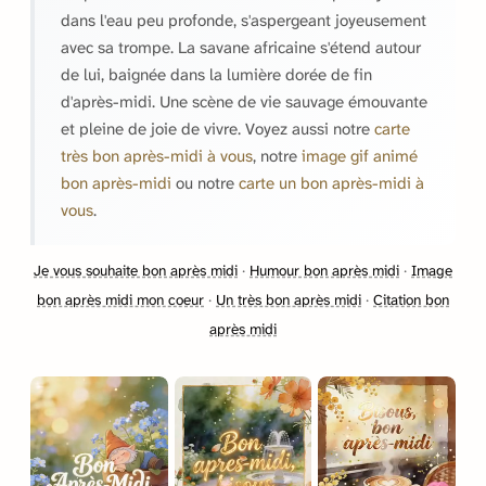
dans l'eau peu profonde, s'aspergeant joyeusement
avec sa trompe. La savane africaine s'étend autour
de lui, baignée dans la lumière dorée de fin
d'après-midi. Une scène de vie sauvage émouvante
et pleine de joie de vivre. Voyez aussi notre
carte
très bon après-midi à vous
, notre
image gif animé
bon après-midi
ou notre
carte un bon après-midi à
vous
.
Je vous souhaite bon après midi
·
Humour bon après midi
·
Image
bon après midi mon coeur
·
Un très bon après midi
·
Citation bon
après midi