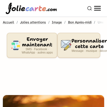
olie
carte
.com
Accueil
Jolies attentions
Image
Bon Après-midi
Une b
Envoyer
Personnaliser
maintenant
cette carte
SMS · Facebook ·
Message · musique · décor
WhatsApp · autres apps