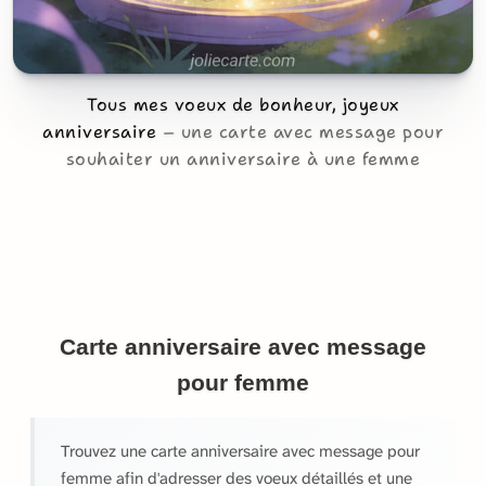
Tous mes voeux de bonheur, joyeux
anniversaire
une carte avec message pour
souhaiter un anniversaire à une femme
Carte anniversaire avec message
pour femme
Trouvez une carte anniversaire avec message pour
femme afin d'adresser des voeux détaillés et une