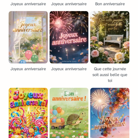
Joyeux anniversaire
Joyeux anniversaire
Bon anniversaire
Joyeux anniversaire
Joyeux anniversaire
Que cette journée
soit aussi belle que
toi