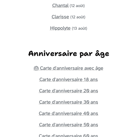
Chantal
(12 août)
Clarisse
(12 août)
Hippolyte
(13 août)
Anniversaire par âge
🎂 Carte d'anniversaire avec âge
Carte d'anniversaire 18 ans
Carte d'anniversaire 20 ans
Carte d'anniversaire 30 ans
Carte d'anniversaire 40 ans
Carte d'anniversaire 50 ans
Carte d'anniversaire 60 ans