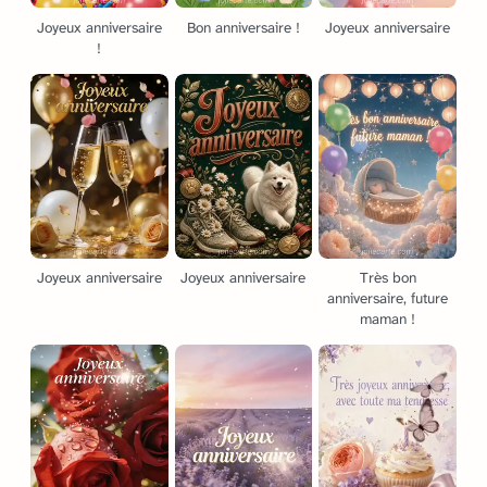
Joyeux anniversaire
Bon anniversaire !
Joyeux anniversaire
!
Joyeux anniversaire
Joyeux anniversaire
Très bon
anniversaire, future
maman !