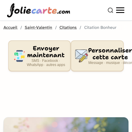
olie
carte
.com
Accueil
Saint-Valentin
Citations
Citation Bonheur
Envoyer
Personnaliser
maintenant
cette carte
SMS · Facebook ·
Message · musique · décor
WhatsApp · autres apps