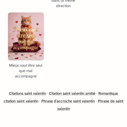
dans la même
direction
Mieux vaut être seul
que mal
accompagné
Citations saint valentin
·
Citation saint valentin amitié
·
Romantique
citation saint valentin
·
Phrase d'accroche saint valentin
·
Phrase de saint
valentin