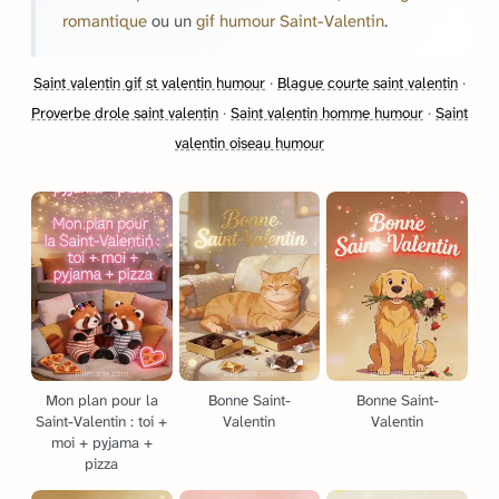
romantique
ou un
gif humour Saint-Valentin
.
Saint valentin gif st valentin humour
·
Blague courte saint valentin
·
Proverbe drole saint valentin
·
Saint valentin homme humour
·
Saint
valentin oiseau humour
Mon plan pour la
Bonne Saint-
Bonne Saint-
Saint-Valentin : toi +
Valentin
Valentin
moi + pyjama +
pizza