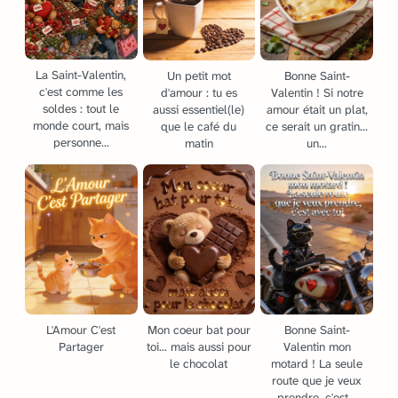
La Saint-Valentin,
Un petit mot
Bonne Saint-
c'est comme les
d'amour : tu es
Valentin ! Si notre
soldes : tout le
aussi essentiel(le)
amour était un plat,
monde court, mais
que le café du
ce serait un gratin...
personne...
matin
un...
L'Amour C'est
Mon coeur bat pour
Bonne Saint-
Partager
toi... mais aussi pour
Valentin mon
le chocolat
motard ! La seule
route que je veux
prendre, c'est...