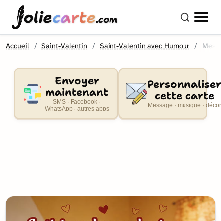
olie
carte
.com
Accueil
Saint-Valentin
Saint-Valentin avec Humour
Mess
Envoyer
Personnaliser
maintenant
cette carte
SMS · Facebook ·
Message · musique · décor
WhatsApp · autres apps