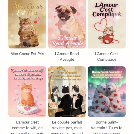
Mon Coeur Est Pris
L'Amour Rend
L'Amour C'est
Aveugle
Compliqué
L'amour c'est
Le couple parfait
Bonne Saint-
comme le wifi, on
n'existe pas, mais
Valentin ! Tu es la
ne le voit pas mais
nous on est quand
seule personne