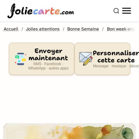
olie
carte
.com
Accueil
Jolies attentions
Bonne Semaine
Bon week-end
Envoyer
Personnaliser
maintenant
cette carte
SMS · Facebook ·
Message · musique · décor
WhatsApp · autres apps