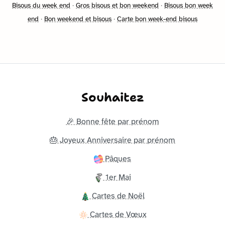
Bisous du week end
·
Gros bisous et bon weekend
·
Bisous bon week
end
·
Bon weekend et bisous
·
Carte bon week-end bisous
Souhaitez
🎉 Bonne fête par prénom
🎂 Joyeux Anniversaire par prénom
Pâques
1er Mai
Cartes de Noël
Cartes de Vœux