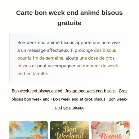
Carte bon week end animé bisous
gratuite
Bon week end animé bisous apporte une note vive
à un message affectueux. Il prolonge
des bisous
pour la fin de semaine
, ajoute
une dose de gros
bisous
et peut accompagner
un moment de week-
end en famille
.
Bon week end bisous animé
·
Image bon weekend bisous
·
Gros
bisous bon week end
·
Bon week end et gros bisous
·
Bon week-
end gros bisous