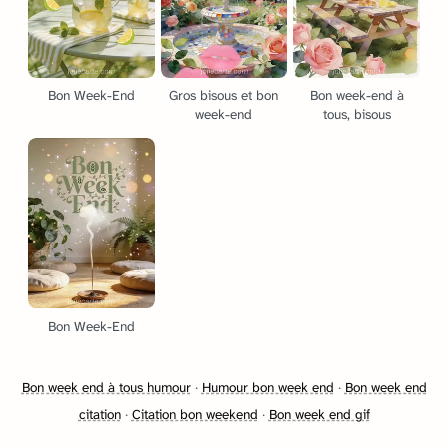
Bon Week-End
Gros bisous et bon
Bon week-end à
week-end
tous, bisous
Bon Week-End
Bon week end à tous humour
·
Humour bon week end
·
Bon week end
citation
·
Citation bon weekend
·
Bon week end gif