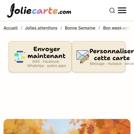
olie
carte
.com
Accueil
Jolies attentions
Bonne Semaine
Bon week-end
Envoyer
Personnaliser
maintenant
cette carte
SMS · Facebook ·
Message · musique · décor
WhatsApp · autres apps