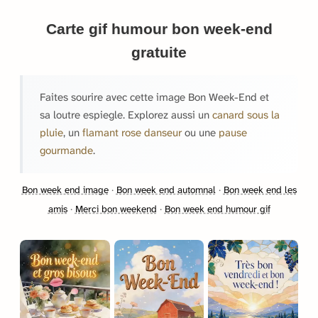
Carte gif humour bon week-end
gratuite
Faites sourire avec cette image Bon Week-End et
sa loutre espiegle. Explorez aussi un
canard sous la
pluie
, un
flamant rose danseur
ou une
pause
gourmande
.
Bon week end image
·
Bon week end automnal
·
Bon week end les
amis
·
Merci bon weekend
·
Bon week end humour gif