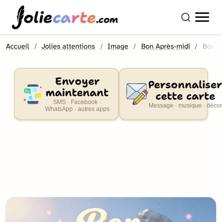
olie
carte
.com
Accueil
Jolies attentions
Image
Bon Après-midi
Bon a
Envoyer
Personnaliser
maintenant
cette carte
SMS · Facebook ·
Message · musique · décor
WhatsApp · autres apps