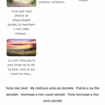
poisons, certaines...
Ceux que nous
aimons ne
disparaissent
jamais, ils marchent
à nos côtés
chaque...
La mort n’est pas la
pire chose de la vie.
Le pire, c’est ce qui
meurt en nous...
Texte noel deuil
·
Ma meilleure amie est décédée
·
Poème à ma fille
décédée
·
Hommage à mon cousin décédé
·
Texte hommage à mon
oncle décédé