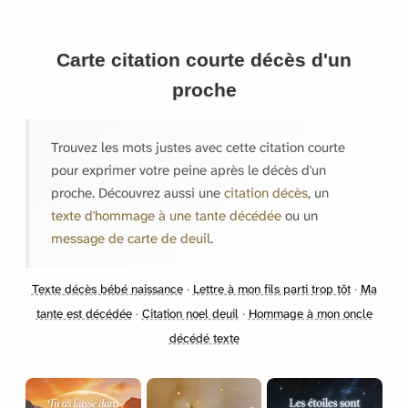
Carte citation courte décès d'un
proche
Trouvez les mots justes avec cette citation courte
pour exprimer votre peine après le décès d'un
proche. Découvrez aussi une
citation décès
, un
texte d'hommage à une tante décédée
ou un
message de carte de deuil
.
Texte décès bébé naissance
·
Lettre à mon fils parti trop tôt
·
Ma
tante est décédée
·
Citation noel deuil
·
Hommage à mon oncle
décédé texte