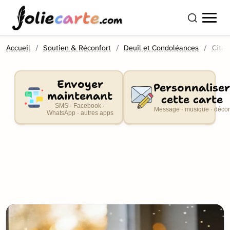
olie
carte
.com
Accueil
Soutien & Réconfort
Deuil et Condoléances
Citat
Envoyer
Personnaliser
maintenant
cette carte
SMS · Facebook ·
Message · musique · décor
WhatsApp · autres apps