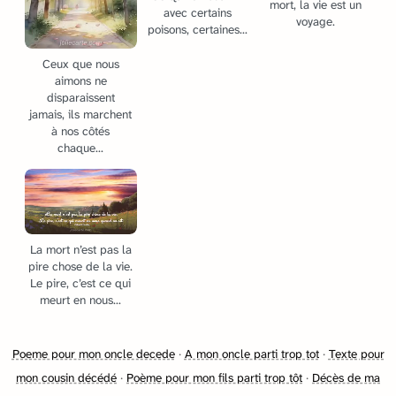
mort, la vie est un
avec certains
voyage.
poisons, certaines...
Ceux que nous
aimons ne
disparaissent
jamais, ils marchent
à nos côtés
chaque...
La mort n’est pas la
pire chose de la vie.
Le pire, c’est ce qui
meurt en nous...
Poeme pour mon oncle decede
·
A mon oncle parti trop tot
·
Texte pour
mon cousin décédé
·
Poème pour mon fils parti trop tôt
·
Décès de ma