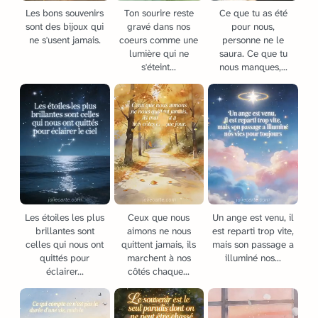
Les bons souvenirs
Ton sourire reste
Ce que tu as été
sont des bijoux qui
gravé dans nos
pour nous,
ne s'usent jamais.
coeurs comme une
personne ne le
lumière qui ne
saura. Ce que tu
s'éteint...
nous manques,...
Les étoiles les plus
Ceux que nous
Un ange est venu, il
brillantes sont
aimons ne nous
est reparti trop vite,
celles qui nous ont
quittent jamais, ils
mais son passage a
quittés pour
marchent à nos
illuminé nos...
éclairer...
côtés chaque...