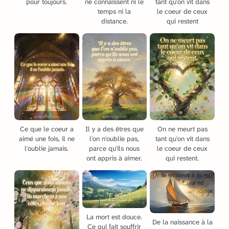
pour toujours.
ne connaissent ni le
tant qu'on vit dans
temps ni la
le coeur de ceux
distance.
qui restent
Ce que le coeur a
Il y a des êtres que
On ne meurt pas
aimé une fois, il ne
l'on n'oublie pas,
tant qu'on vit dans
l'oublie jamais.
parce qu'ils nous
le coeur de ceux
ont appris à aimer.
qui restent.
La mort est douce.
De la naissance à la
Ce qui fait souffrir