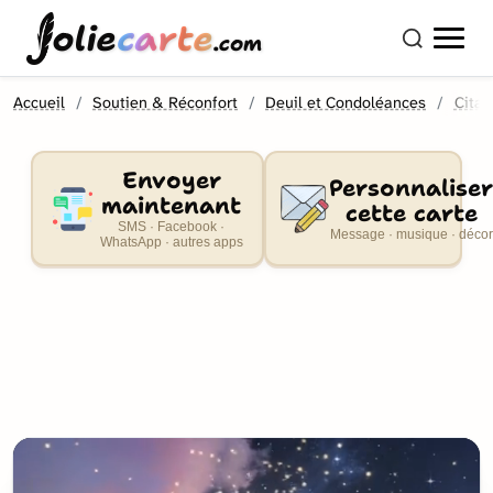
olie
carte
.com
Accueil
Soutien & Réconfort
Deuil et Condoléances
Citat
Envoyer
Personnaliser
maintenant
cette carte
SMS · Facebook ·
Message · musique · décor
WhatsApp · autres apps