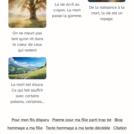
La vie écrit au
De la naissance à la
crayon. La mort
mort, la vie est un
passe la gomme.
voyage.
On ne meurt pas
tant qu'on vit dans
le coeur de ceux
qui restent
La mort est douce.
Ce qui fait souffrir
avec certains
poisons, certaines...
Pour mon fils disparu
·
Poeme pour ma fille parti trop tot
·
Blog
hommage a ma fille
·
Texte hommage à ma tante décédée
·
Citation