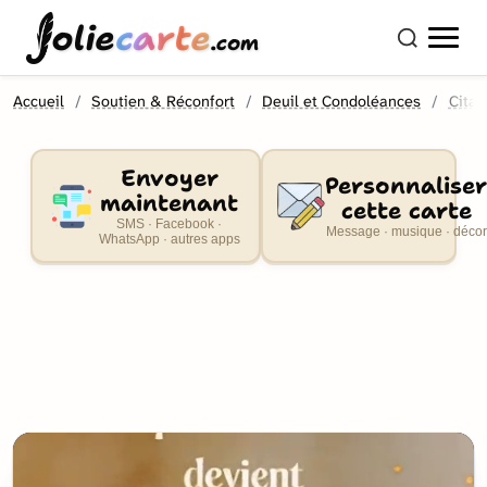
olie
carte
.com
Accueil
Soutien & Réconfort
Deuil et Condoléances
Citat
Envoyer
Personnaliser
maintenant
cette carte
SMS · Facebook ·
Message · musique · décor
WhatsApp · autres apps