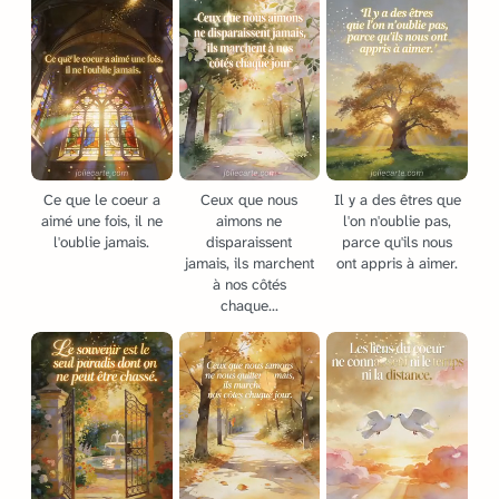
Ce que le coeur a
Ceux que nous
Il y a des êtres que
aimé une fois, il ne
aimons ne
l'on n'oublie pas,
l'oublie jamais.
disparaissent
parce qu'ils nous
jamais, ils marchent
ont appris à aimer.
à nos côtés
chaque...