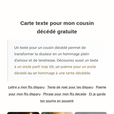
Carte texte pour mon cousin
décédé gratuite
Un texte pour un cousin décédé permet de
transformer la douleur en un hommage plein
d'amour et de tendresse. Découvrez aussi un texte
à un oncle parti trop tôt
, un
poème pour un oncle
décédé
ou un
hommage à une tante décédée
.
Lettre a mon fils disparu
·
Texte de noel pour les disparu
·
Poeme
pour mon fils disparu
·
Phrase pour mon fils decede
·
Et je garde
ton sourire en souvenir