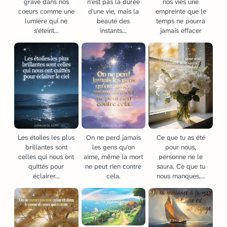
gravé dans nos
n'est pas la durée
nos vies une
coeurs comme une
d'une vie, mais la
empreinte que le
lumière qui ne
beauté des
temps ne pourra
s'éteint...
instants...
jamais effacer
Les étoiles les plus
On ne perd jamais
Ce que tu as été
brillantes sont
les gens qu'on
pour nous,
celles qui nous ont
aime, même la mort
personne ne le
quittés pour
ne peut rien contre
saura. Ce que tu
éclairer...
cela.
nous manques,...