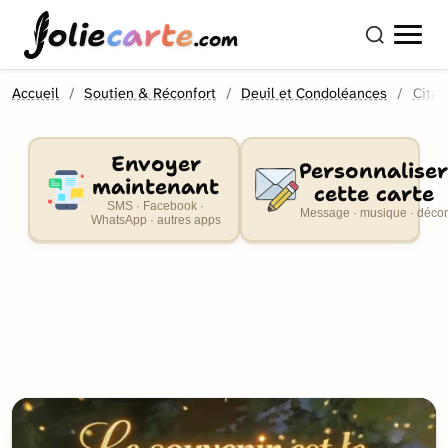
olie
carte
.com
Accueil
Soutien & Réconfort
Deuil et Condoléances
Citat
Envoyer
Personnaliser
maintenant
cette carte
SMS · Facebook ·
Message · musique · décor
WhatsApp · autres apps