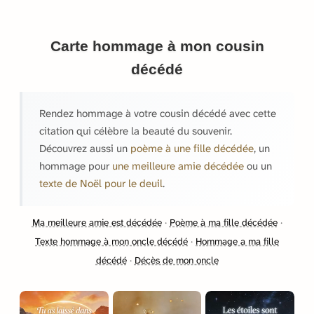
Carte hommage à mon cousin
décédé
Rendez hommage à votre cousin décédé avec cette
citation qui célèbre la beauté du souvenir.
Découvrez aussi un
poème à une fille décédée
, un
hommage pour
une meilleure amie décédée
ou un
texte de Noël pour le deuil
.
Ma meilleure amie est décédée
·
Poème à ma fille décédée
·
Texte hommage à mon oncle décédé
·
Hommage a ma fille
décédé
·
Décès de mon oncle