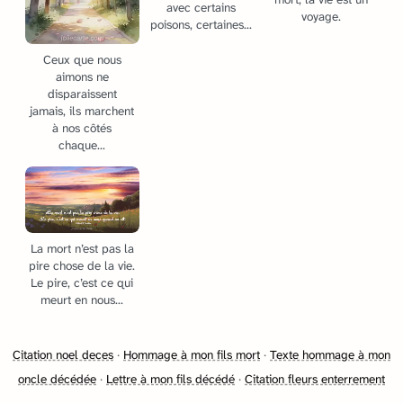
avec certains
voyage.
poisons, certaines...
Ceux que nous
aimons ne
disparaissent
jamais, ils marchent
à nos côtés
chaque...
La mort n’est pas la
pire chose de la vie.
Le pire, c’est ce qui
meurt en nous...
Citation noel deces
·
Hommage à mon fils mort
·
Texte hommage à mon
oncle décédée
·
Lettre à mon fils décédé
·
Citation fleurs enterrement